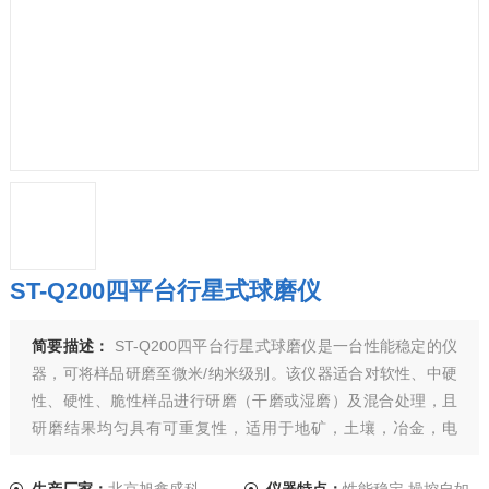
ST-Q200四平台行星式球磨仪
简要描述：
ST-Q200四平台行星式球磨仪是一台性能稳定的仪
器，可将样品研磨至微米/纳米级别。该仪器适合对软性、中硬
性、硬性、脆性样品进行研磨（干磨或湿磨）及混合处理，且
研磨结果均匀具有可重复性，适用于地矿，土壤，冶金，电
子，电力，材料，化工，医药，美容，环保，陶瓷，玻璃，核
研究等科研和产业部门。