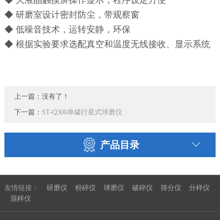
◆ 大液晶触摸屏操作显示，程序设定方便
◆ 研磨室设计密封防尘，带观察窗
◆ 低噪音技术，运转安静，环保
◆ 根据实验要求选配真空和温度无线接收、显示系统
上一篇：没有了！
下一篇：
ST-Q300单罐行星式球磨仪
产品目录
友情链接：
研磨仪
粉碎仪
球磨仪
破碎仪
筛分仪
分样仪
混样仪