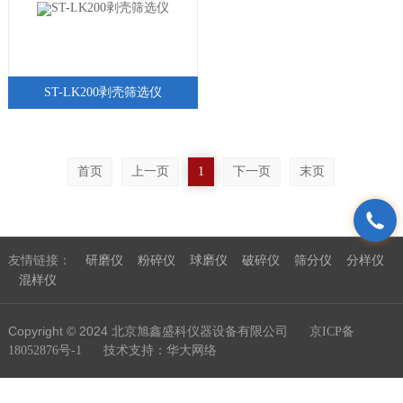
ST-LK200剥壳筛选仪
首页
上一页
1
下一页
末页
友情链接：
研磨仪
粉碎仪
球磨仪
破碎仪
筛分仪
分样仪
混样仪
Copyright © 2024 北京旭鑫盛科仪器设备有限公司
京ICP备
技术支持：
18052876号-1
华大网络