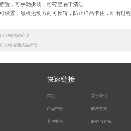
可翻置，可手动拆装，粉碎腔易于清洁
转可设置，颚板运动方向可反转，防止样品卡住，研磨过
-E100颚式破碎仪
T-E500合金颚式破碎仪
快速链接
首页
关于我们
产品中心
解决方案
客户案例
服务与支持