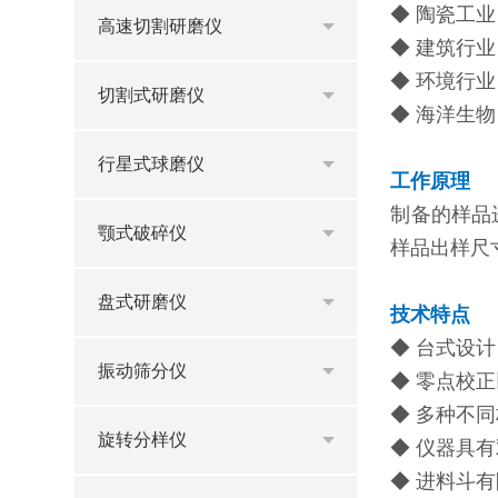
◆ 陶瓷工
高速切割研磨仪
◆ 建筑行
◆ 环境行
切割式研磨仪
◆ 海洋生
行星式球磨仪
工作原理
制备的样品
颚式破碎仪
样品出样尺
盘式研磨仪
技术特点
◆ 台式设
振动筛分仪
◆ 零点校
◆ 多种不
旋转分样仪
◆ 仪器具
◆ 进料斗